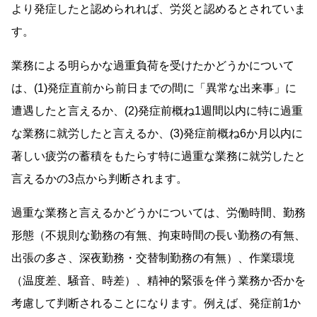
より発症したと認められれば、労災と認めるとされていま
す。
業務による明らかな過重負荷を受けたかどうかについて
は、(1)発症直前から前日までの間に「異常な出来事」に
遭遇したと言えるか、(2)発症前概ね1週間以内に特に過重
な業務に就労したと言えるか、(3)発症前概ね6か月以内に
著しい疲労の蓄積をもたらす特に過重な業務に就労したと
言えるかの3点から判断されます。
過重な業務と言えるかどうかについては、労働時間、勤務
形態（不規則な勤務の有無、拘束時間の長い勤務の有無、
出張の多さ、深夜勤務・交替制勤務の有無）、作業環境
（温度差、騒音、時差）、精神的緊張を伴う業務か否かを
考慮して判断されることになります。例えば、発症前1か