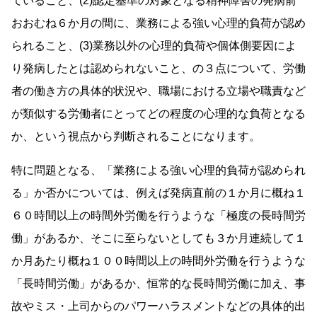
ていること、(2)認定基準の対象となる精神障害の発病前
おおむね６か月の間に、業務による強い心理的負荷が認め
られること、(3)業務以外の心理的負荷や個体側要因によ
り発病したとは認められないこと、の３点について、労働
者の働き方の具体的状況や、職場における立場や職責など
が類似する労働者にとってどの程度の心理的な負荷となる
か、という視点から判断されることになります。
特に問題となる、「業務による強い心理的負荷が認められ
る」か否かについては、例えば発病直前の１か月に概ね１
６０時間以上の時間外労働を行うような「極度の長時間労
働」があるか、そこに至らないとしても３か月連続して１
か月あたり概ね１００時間以上の時間外労働を行うような
「長時間労働」があるか、恒常的な長時間労働に加え、事
故やミス・上司からのパワーハラスメントなどの具体的出