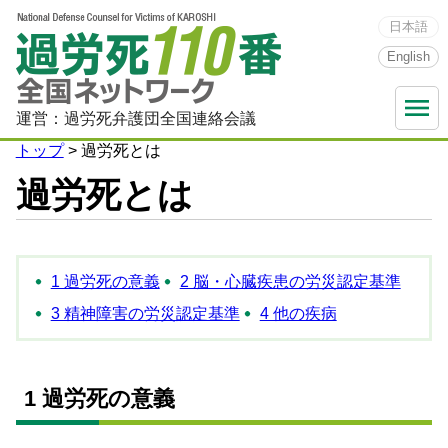
日本語
English
menu
運営：過労死弁護団全国連絡会議
トップ
> 過労死とは
過労死とは
1 過労死の意義
2 脳・心臓疾患の労災認定基準
3 精神障害の労災認定基準
4 他の疾病
1 過労死の意義