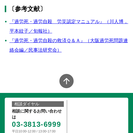
〔参考文献〕
『過労死・過労自殺 労災認定マニュアル』（川人博，
平本紋子／旬報社）
『過労死・過労自殺の救済Ｑ＆Ａ』（大阪過労死問題連
絡会編／民事法研究会）
arrow_upward
相談ダイヤル
相談に関するお問い合わせ
は
03-3813-6999
平日10:00-12:00 / 13:00-17:00