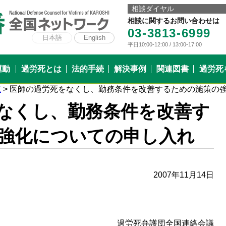
相談ダイヤル
相談に関するお問い合わせは
03-3813-6999
日本語
English
平日10:00-12:00 / 13:00-17:00
運動
過労死とは
法的手続
解決事例
関連図書
過労死
覧
> 医師の過労死をなくし、勤務条件を改善するための施策の
なくし、勤務条件を改善す
強化についての申し入れ
2007年11月14日
過労死弁護団全国連絡会議