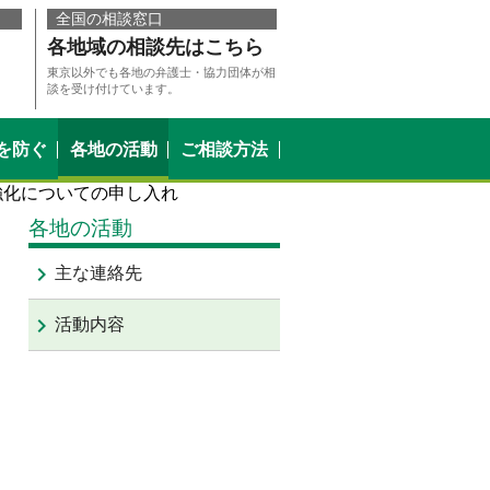
全国の相談窓口
各地域の相談先はこちら
東京以外でも各地の弁護士・協力団体が相
談を受け付けています。
を防ぐ
各地の活動
ご相談方法
強化についての申し入れ
各地の活動
keyboard_arrow_right
主な連絡先
keyboard_arrow_right
活動内容