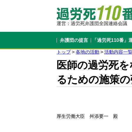
運営：過労死弁護団全国連絡会議
弁護団の提言
「過労死110番」
トップ
>
各地の活動
>
活動内容一
医師の過労死を
るための施策の
厚生労働大臣 舛添要一 殿